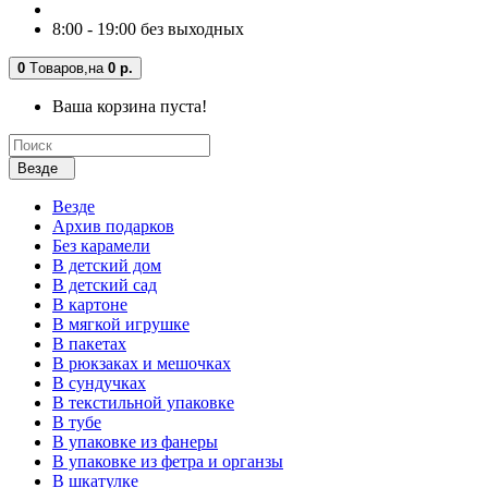
8:00 - 19:00 без выходных
0
Tоваров,
на
0 р.
Ваша корзина пуста!
Везде
Везде
Архив подарков
Без карамели
В детский дом
В детский сад
В картоне
В мягкой игрушке
В пакетах
В рюкзаках и мешочках
В сундучках
В текстильной упаковке
В тубе
В упаковке из фанеры
В упаковке из фетра и органзы
В шкатулке