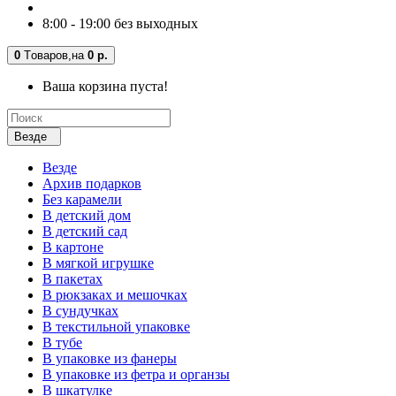
8:00 - 19:00 без выходных
0
Tоваров,
на
0 р.
Ваша корзина пуста!
Везде
Везде
Архив подарков
Без карамели
В детский дом
В детский сад
В картоне
В мягкой игрушке
В пакетах
В рюкзаках и мешочках
В сундучках
В текстильной упаковке
В тубе
В упаковке из фанеры
В упаковке из фетра и органзы
В шкатулке