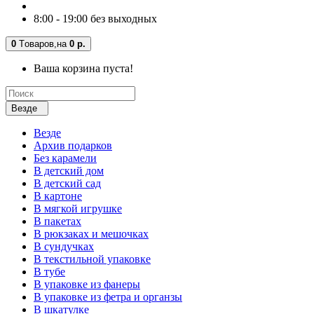
8:00 - 19:00 без выходных
0
Tоваров,
на
0 р.
Ваша корзина пуста!
Везде
Везде
Архив подарков
Без карамели
В детский дом
В детский сад
В картоне
В мягкой игрушке
В пакетах
В рюкзаках и мешочках
В сундучках
В текстильной упаковке
В тубе
В упаковке из фанеры
В упаковке из фетра и органзы
В шкатулке