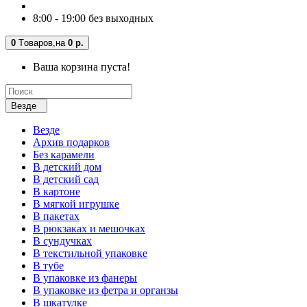
8:00 - 19:00 без выходных
0
Tоваров,
на
0 р.
Ваша корзина пуста!
Везде
Везде
Архив подарков
Без карамели
В детский дом
В детский сад
В картоне
В мягкой игрушке
В пакетах
В рюкзаках и мешочках
В сундучках
В текстильной упаковке
В тубе
В упаковке из фанеры
В упаковке из фетра и органзы
В шкатулке