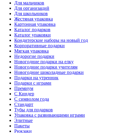
Для мальчиков
Для организаций
Для школьников
Жестяная упаковка
Картонная упаковка
Каталог подарков
Каталог упаковки
Кондитерские наборы на новый год
Корпоративные подарки
Мягкая упаковка
Недорогие подарки
Новогодние подарки на елку
Новогодние подарки учителям
Новогодние шоколадные подарки
Подарки на утренник
Подарки с играми
Премиум
С Киндер
С символом года
Стандарт
Тубы для подарков
Упаковка с развивающими играми
Элитные
Пакеты
Рюкзаки