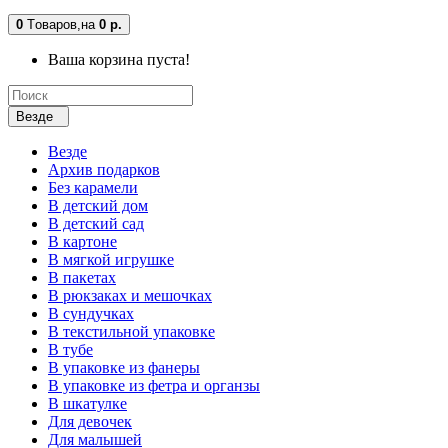
0
Tоваров,
на
0 р.
Ваша корзина пуста!
Везде
Везде
Архив подарков
Без карамели
В детский дом
В детский сад
В картоне
В мягкой игрушке
В пакетах
В рюкзаках и мешочках
В сундучках
В текстильной упаковке
В тубе
В упаковке из фанеры
В упаковке из фетра и органзы
В шкатулке
Для девочек
Для малышей