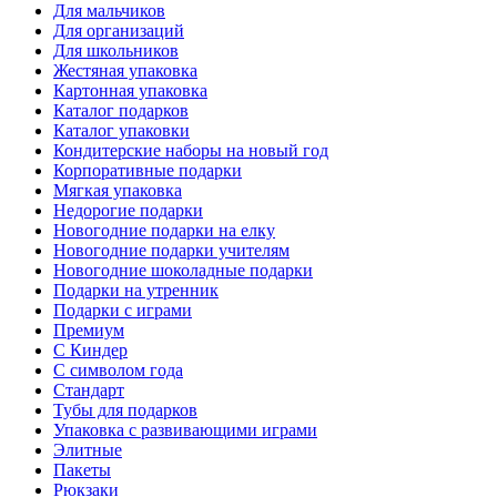
Для мальчиков
Для организаций
Для школьников
Жестяная упаковка
Картонная упаковка
Каталог подарков
Каталог упаковки
Кондитерские наборы на новый год
Корпоративные подарки
Мягкая упаковка
Недорогие подарки
Новогодние подарки на елку
Новогодние подарки учителям
Новогодние шоколадные подарки
Подарки на утренник
Подарки с играми
Премиум
С Киндер
С символом года
Стандарт
Тубы для подарков
Упаковка с развивающими играми
Элитные
Пакеты
Рюкзаки