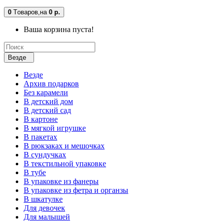
0
Tоваров,
на
0 р.
Ваша корзина пуста!
Везде
Везде
Архив подарков
Без карамели
В детский дом
В детский сад
В картоне
В мягкой игрушке
В пакетах
В рюкзаках и мешочках
В сундучках
В текстильной упаковке
В тубе
В упаковке из фанеры
В упаковке из фетра и органзы
В шкатулке
Для девочек
Для малышей