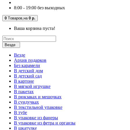
8:00 - 19:00 без выходных
0
Tоваров,
на
0 р.
Ваша корзина пуста!
Везде
Везде
Архив подарков
Без карамели
В детский дом
В детский сад
В картоне
В мягкой игрушке
В пакетах
В рюкзаках и мешочках
В сундучках
В текстильной упаковке
В тубе
В упаковке из фанеры
В упаковке из фетра и органзы
В шкатулке