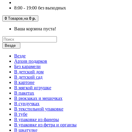
8:00 - 19:00 без выходных
0
Tоваров,
на
0 р.
Ваша корзина пуста!
Везде
Везде
Архив подарков
Без карамели
В детский дом
В детский сад
В картоне
В мягкой игрушке
В пакетах
В рюкзаках и мешочках
В сундучках
В текстильной упаковке
В тубе
В упаковке из фанеры
В упаковке из фетра и органзы
В шкатулке