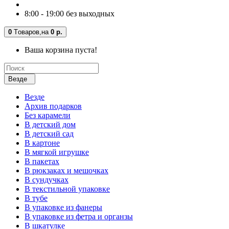
8:00 - 19:00 без выходных
0
Tоваров,
на
0 р.
Ваша корзина пуста!
Везде
Везде
Архив подарков
Без карамели
В детский дом
В детский сад
В картоне
В мягкой игрушке
В пакетах
В рюкзаках и мешочках
В сундучках
В текстильной упаковке
В тубе
В упаковке из фанеры
В упаковке из фетра и органзы
В шкатулке