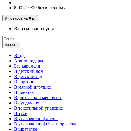
8:00 - 19:00 без выходных
0
Tоваров,
на
0 р.
Ваша корзина пуста!
Везде
Везде
Архив подарков
Без карамели
В детский дом
В детский сад
В картоне
В мягкой игрушке
В пакетах
В рюкзаках и мешочках
В сундучках
В текстильной упаковке
В тубе
В упаковке из фанеры
В упаковке из фетра и органзы
В шкатулке