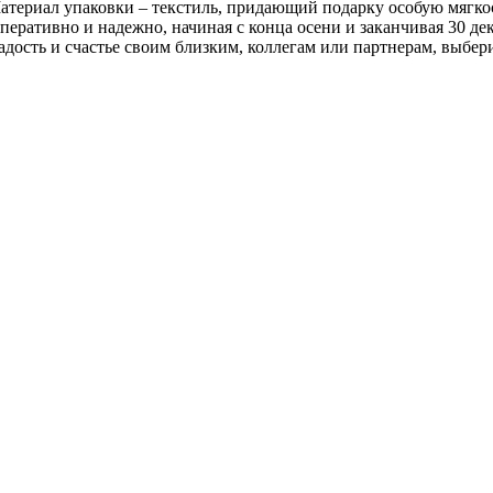
атериал упаковки – текстиль, придающий подарку особую мягкос
оперативно и надежно, начиная с конца осени и заканчивая 30 д
дость и счастье своим близким, коллегам или партнерам, выбери