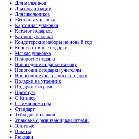
Для мальчиков
Для организаций
Для школьников
Жестяная упаковка
Картонная упаковка
Каталог подарков
Каталог упаковки
Кондитерские наборы на новый год
Корпоративные подарки
Мягкая упаковка
Недорогие подарки
Новогодние подарки на елку
Новогодние подарки учителям
Новогодние шоколадные подарки
Подарки на утренник
Подарки с играми
Премиум
С Киндер
С символом года
Стандарт
Тубы для подарков
Упаковка с развивающими играми
Элитные
Пакеты
Рюкзаки