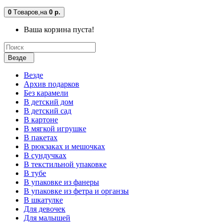
0
Tоваров,
на
0 р.
Ваша корзина пуста!
Везде
Везде
Архив подарков
Без карамели
В детский дом
В детский сад
В картоне
В мягкой игрушке
В пакетах
В рюкзаках и мешочках
В сундучках
В текстильной упаковке
В тубе
В упаковке из фанеры
В упаковке из фетра и органзы
В шкатулке
Для девочек
Для малышей