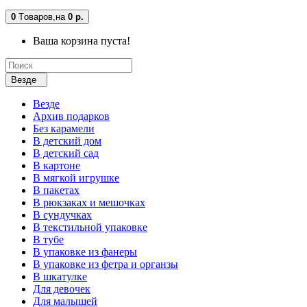
0
Tоваров,
на
0 р.
Ваша корзина пуста!
Везде
Везде
Архив подарков
Без карамели
В детский дом
В детский сад
В картоне
В мягкой игрушке
В пакетах
В рюкзаках и мешочках
В сундучках
В текстильной упаковке
В тубе
В упаковке из фанеры
В упаковке из фетра и органзы
В шкатулке
Для девочек
Для малышей