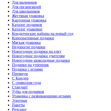
Для мальчиков
Для организаций
Для школьников
Жестяная упаковка
Картонная упаковка
Каталог подарков
Каталог упаковки
Кондитерские наборы на новый год
Корпоративные подарки
Мягкая упаковка
Недорогие подарки
Новогодние подарки на елку
Новогодние подарки учителям
Новогодние шоколадные подарки
Подарки на утренник
Подарки с играми
Премиум
С Киндер
С символом года
Стандарт
Тубы для подарков
Упаковка с развивающими играми
Элитные
Пакеты
Рюкзаки