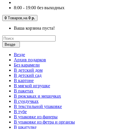
8:00 - 19:00 без выходных
0
Tоваров,
на
0 р.
Ваша корзина пуста!
Везде
Везде
Архив подарков
Без карамели
В детский дом
В детский сад
В картоне
В мягкой игрушке
В пакетах
В рюкзаках и мешочках
В сундучках
В текстильной упаковке
В тубе
В упаковке из фанеры
В упаковке из фетра и органзы
В шкатулке