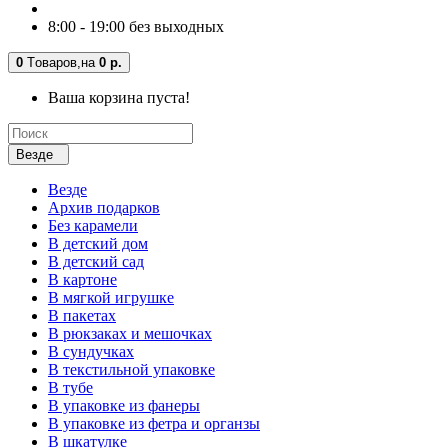
8:00 - 19:00 без выходных
0
Tоваров,
на
0 р.
Ваша корзина пуста!
Везде
Везде
Архив подарков
Без карамели
В детский дом
В детский сад
В картоне
В мягкой игрушке
В пакетах
В рюкзаках и мешочках
В сундучках
В текстильной упаковке
В тубе
В упаковке из фанеры
В упаковке из фетра и органзы
В шкатулке