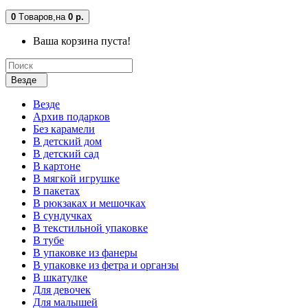
0
Tоваров,
на
0 р.
Ваша корзина пуста!
Везде
Везде
Архив подарков
Без карамели
В детский дом
В детский сад
В картоне
В мягкой игрушке
В пакетах
В рюкзаках и мешочках
В сундучках
В текстильной упаковке
В тубе
В упаковке из фанеры
В упаковке из фетра и органзы
В шкатулке
Для девочек
Для малышей