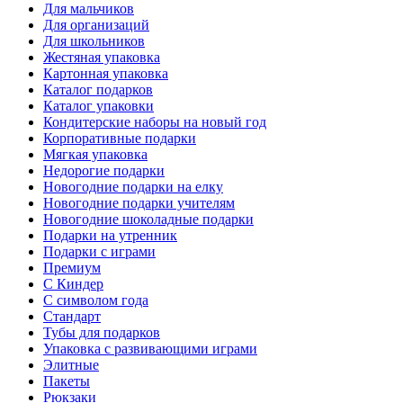
Для мальчиков
Для организаций
Для школьников
Жестяная упаковка
Картонная упаковка
Каталог подарков
Каталог упаковки
Кондитерские наборы на новый год
Корпоративные подарки
Мягкая упаковка
Недорогие подарки
Новогодние подарки на елку
Новогодние подарки учителям
Новогодние шоколадные подарки
Подарки на утренник
Подарки с играми
Премиум
С Киндер
С символом года
Стандарт
Тубы для подарков
Упаковка с развивающими играми
Элитные
Пакеты
Рюкзаки