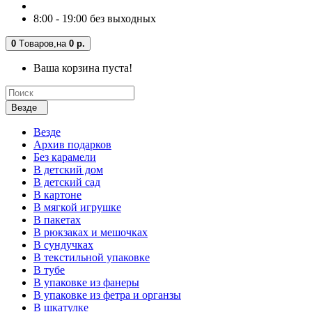
8:00 - 19:00 без выходных
0
Tоваров,
на
0 р.
Ваша корзина пуста!
Везде
Везде
Архив подарков
Без карамели
В детский дом
В детский сад
В картоне
В мягкой игрушке
В пакетах
В рюкзаках и мешочках
В сундучках
В текстильной упаковке
В тубе
В упаковке из фанеры
В упаковке из фетра и органзы
В шкатулке