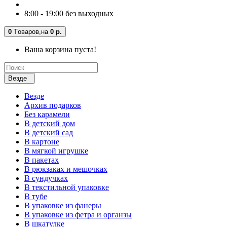
8:00 - 19:00 без выходных
0
Tоваров,
на
0 р.
Ваша корзина пуста!
Везде
Везде
Архив подарков
Без карамели
В детский дом
В детский сад
В картоне
В мягкой игрушке
В пакетах
В рюкзаках и мешочках
В сундучках
В текстильной упаковке
В тубе
В упаковке из фанеры
В упаковке из фетра и органзы
В шкатулке