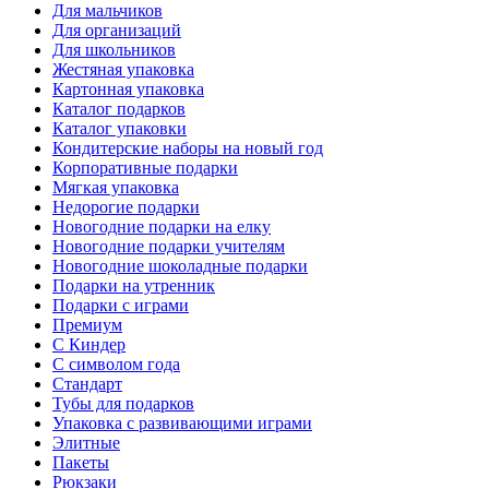
Для мальчиков
Для организаций
Для школьников
Жестяная упаковка
Картонная упаковка
Каталог подарков
Каталог упаковки
Кондитерские наборы на новый год
Корпоративные подарки
Мягкая упаковка
Недорогие подарки
Новогодние подарки на елку
Новогодние подарки учителям
Новогодние шоколадные подарки
Подарки на утренник
Подарки с играми
Премиум
С Киндер
С символом года
Стандарт
Тубы для подарков
Упаковка с развивающими играми
Элитные
Пакеты
Рюкзаки