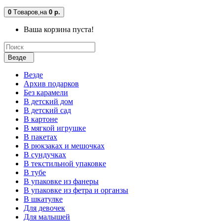
0
Tоваров,
на
0 р.
Ваша корзина пуста!
Везде
Везде
Архив подарков
Без карамели
В детский дом
В детский сад
В картоне
В мягкой игрушке
В пакетах
В рюкзаках и мешочках
В сундучках
В текстильной упаковке
В тубе
В упаковке из фанеры
В упаковке из фетра и органзы
В шкатулке
Для девочек
Для малышей