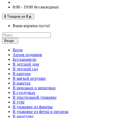
8:00 - 19:00 без выходных
0
Tоваров,
на
0 р.
Ваша корзина пуста!
Везде
Везде
Архив подарков
Без карамели
В детский дом
В детский сад
В картоне
В мягкой игрушке
В пакетах
В рюкзаках и мешочках
В сундучках
В текстильной упаковке
В тубе
В упаковке из фанеры
В упаковке из фетра и органзы
В шкатулке