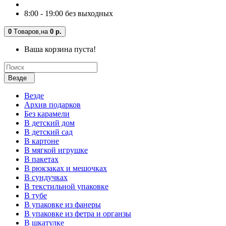
8:00 - 19:00 без выходных
0
Tоваров,
на
0 р.
Ваша корзина пуста!
Везде
Везде
Архив подарков
Без карамели
В детский дом
В детский сад
В картоне
В мягкой игрушке
В пакетах
В рюкзаках и мешочках
В сундучках
В текстильной упаковке
В тубе
В упаковке из фанеры
В упаковке из фетра и органзы
В шкатулке