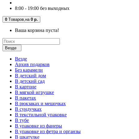
8:00 - 19:00 без выходных
0
Tоваров,
на
0 р.
Ваша корзина пуста!
Везде
Везде
Архив подарков
Без карамели
В детский дом
В детский сад
В картоне
В мягкой игрушке
В пакетах
В рюкзаках и мешочках
В сундучках
В текстильной упаковке
В тубе
В упаковке из фанеры
В упаковке из фетра и органзы
В шкатулке