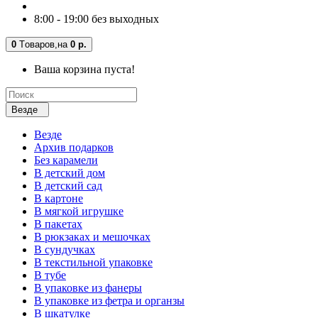
8:00 - 19:00 без выходных
0
Tоваров,
на
0 р.
Ваша корзина пуста!
Везде
Везде
Архив подарков
Без карамели
В детский дом
В детский сад
В картоне
В мягкой игрушке
В пакетах
В рюкзаках и мешочках
В сундучках
В текстильной упаковке
В тубе
В упаковке из фанеры
В упаковке из фетра и органзы
В шкатулке