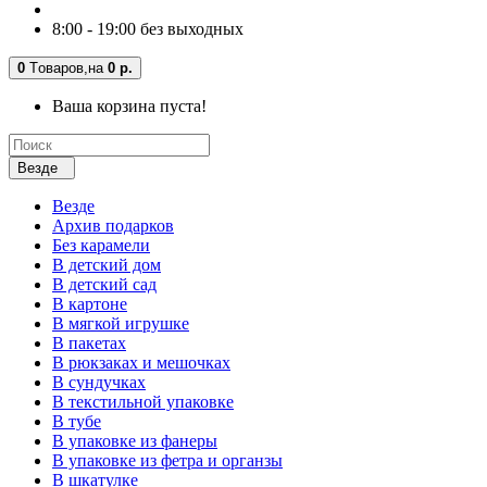
8:00 - 19:00 без выходных
0
Tоваров,
на
0 р.
Ваша корзина пуста!
Везде
Везде
Архив подарков
Без карамели
В детский дом
В детский сад
В картоне
В мягкой игрушке
В пакетах
В рюкзаках и мешочках
В сундучках
В текстильной упаковке
В тубе
В упаковке из фанеры
В упаковке из фетра и органзы
В шкатулке