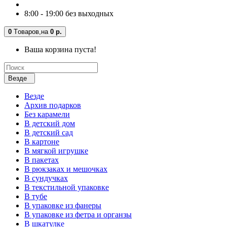
8:00 - 19:00 без выходных
0
Tоваров,
на
0 р.
Ваша корзина пуста!
Везде
Везде
Архив подарков
Без карамели
В детский дом
В детский сад
В картоне
В мягкой игрушке
В пакетах
В рюкзаках и мешочках
В сундучках
В текстильной упаковке
В тубе
В упаковке из фанеры
В упаковке из фетра и органзы
В шкатулке