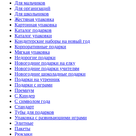
Для мальчиков
Для организаций
Для школьников
Жестяная упаковка
Картонная упаковка
Каталог подарков
Каталог упаковки
Кондитерские наборы на новый год
Корпоративные подарки
Мягкая упаковка
Недорогие подарки
Новогодние подарки на елку
Новогодние подарки учителям
Новогодние шоколадные подарки
Подарки на утренник
Подарки с играми
Премиум
С Киндер
С символом года
Стандарт
Тубы для подарков
Упаковка с развивающими играми
Элитные
Пакеты
Рюкзаки