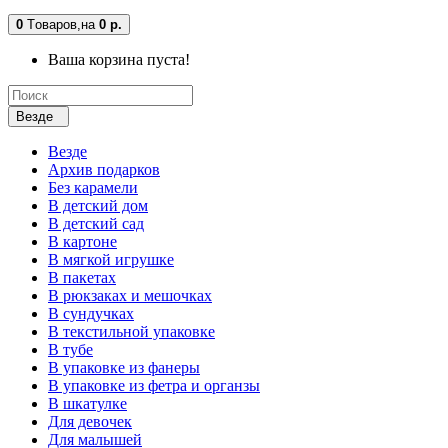
0
Tоваров,
на
0 р.
Ваша корзина пуста!
Везде
Везде
Архив подарков
Без карамели
В детский дом
В детский сад
В картоне
В мягкой игрушке
В пакетах
В рюкзаках и мешочках
В сундучках
В текстильной упаковке
В тубе
В упаковке из фанеры
В упаковке из фетра и органзы
В шкатулке
Для девочек
Для малышей