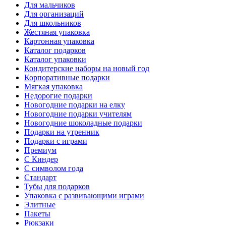
Для мальчиков
Для организаций
Для школьников
Жестяная упаковка
Картонная упаковка
Каталог подарков
Каталог упаковки
Кондитерские наборы на новый год
Корпоративные подарки
Мягкая упаковка
Недорогие подарки
Новогодние подарки на елку
Новогодние подарки учителям
Новогодние шоколадные подарки
Подарки на утренник
Подарки с играми
Премиум
С Киндер
С символом года
Стандарт
Тубы для подарков
Упаковка с развивающими играми
Элитные
Пакеты
Рюкзаки