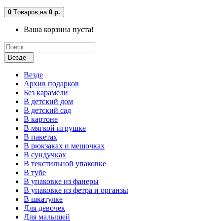
0
Tоваров,
на
0 р.
Ваша корзина пуста!
Везде
Везде
Архив подарков
Без карамели
В детский дом
В детский сад
В картоне
В мягкой игрушке
В пакетах
В рюкзаках и мешочках
В сундучках
В текстильной упаковке
В тубе
В упаковке из фанеры
В упаковке из фетра и органзы
В шкатулке
Для девочек
Для малышей