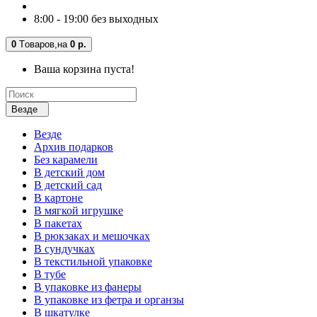
8:00 - 19:00 без выходных
0
Tоваров,
на
0 р.
Ваша корзина пуста!
Везде
Везде
Архив подарков
Без карамели
В детский дом
В детский сад
В картоне
В мягкой игрушке
В пакетах
В рюкзаках и мешочках
В сундучках
В текстильной упаковке
В тубе
В упаковке из фанеры
В упаковке из фетра и органзы
В шкатулке