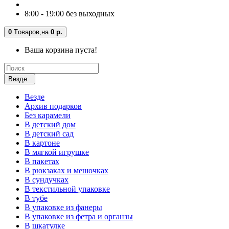
8:00 - 19:00 без выходных
0
Tоваров,
на
0 р.
Ваша корзина пуста!
Везде
Везде
Архив подарков
Без карамели
В детский дом
В детский сад
В картоне
В мягкой игрушке
В пакетах
В рюкзаках и мешочках
В сундучках
В текстильной упаковке
В тубе
В упаковке из фанеры
В упаковке из фетра и органзы
В шкатулке