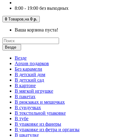
8:00 - 19:00 без выходных
0
Tоваров,
на
0 р.
Ваша корзина пуста!
Везде
Везде
Архив подарков
Без карамели
В детский дом
В детский сад
В картоне
В мягкой игрушке
В пакетах
В рюкзаках и мешочках
В сундучках
В текстильной упаковке
В тубе
В упаковке из фанеры
В упаковке из фетра и органзы
В шкатулке