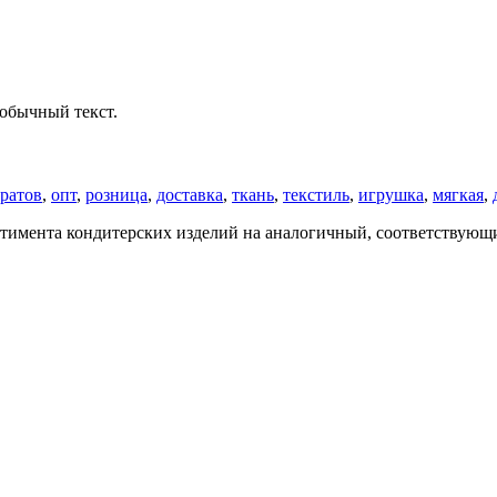
обычный текст.
ратов
,
опт
,
розница
,
доставка
,
ткань
,
текстиль
,
игрушка
,
мягкая
,
ртимента кондитерских изделий на аналогичный, соответствующий