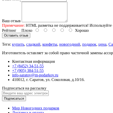
Ваш отзыв
Примечание:
HTML разметка не поддерживается! Используйте 
Рейтинг
Плохо
Хорошо
Оставить отзыв
Теги:
купить
,
сладкий
,
конфеты
,
новогодний
,
подарок
,
цена
,
Са
Изготовитель оставляет за собой право частичной замены ассо
Контактная информация
+7 (8452) 34-51-55
+7 (905) 384-51-55
info-saratov@m-podarkov.ru
410012, г. Саратов, ул. Соколовая, д.10/16.
Подписаться на рассылку
Подписаться
Мир Новогодних подарков
Доставка и оплата