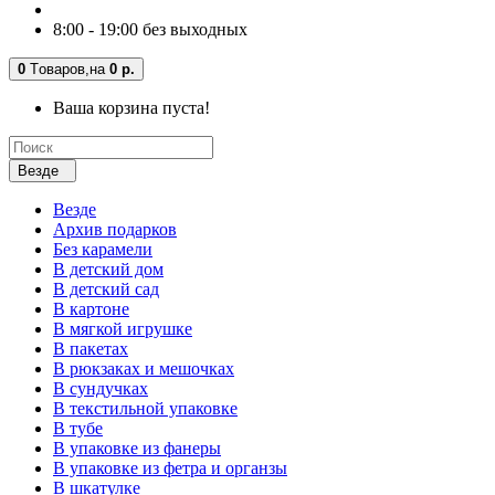
8:00 - 19:00 без выходных
0
Tоваров,
на
0 р.
Ваша корзина пуста!
Везде
Везде
Архив подарков
Без карамели
В детский дом
В детский сад
В картоне
В мягкой игрушке
В пакетах
В рюкзаках и мешочках
В сундучках
В текстильной упаковке
В тубе
В упаковке из фанеры
В упаковке из фетра и органзы
В шкатулке