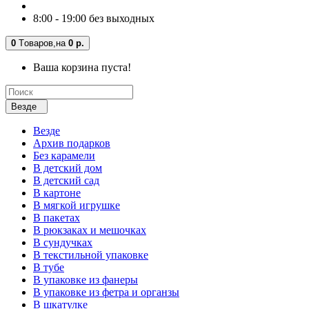
8:00 - 19:00 без выходных
0
Tоваров,
на
0 р.
Ваша корзина пуста!
Везде
Везде
Архив подарков
Без карамели
В детский дом
В детский сад
В картоне
В мягкой игрушке
В пакетах
В рюкзаках и мешочках
В сундучках
В текстильной упаковке
В тубе
В упаковке из фанеры
В упаковке из фетра и органзы
В шкатулке