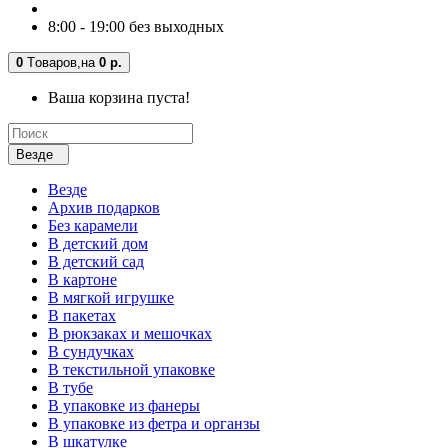
8:00 - 19:00 без выходных
0
Tоваров,
на
0 р.
Ваша корзина пуста!
Везде
Везде
Архив подарков
Без карамели
В детский дом
В детский сад
В картоне
В мягкой игрушке
В пакетах
В рюкзаках и мешочках
В сундучках
В текстильной упаковке
В тубе
В упаковке из фанеры
В упаковке из фетра и органзы
В шкатулке