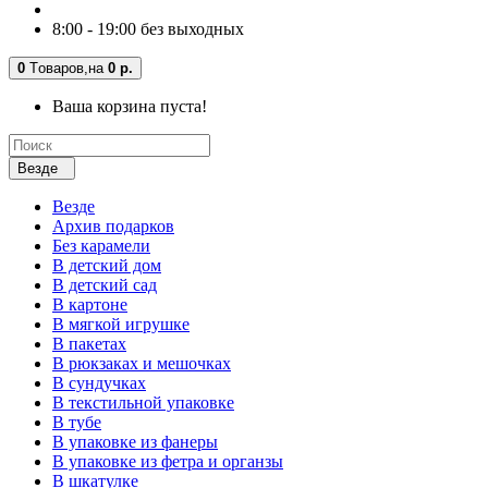
8:00 - 19:00 без выходных
0
Tоваров,
на
0 р.
Ваша корзина пуста!
Везде
Везде
Архив подарков
Без карамели
В детский дом
В детский сад
В картоне
В мягкой игрушке
В пакетах
В рюкзаках и мешочках
В сундучках
В текстильной упаковке
В тубе
В упаковке из фанеры
В упаковке из фетра и органзы
В шкатулке