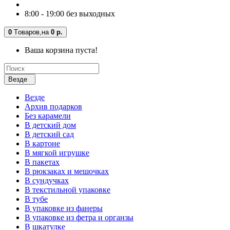
8:00 - 19:00 без выходных
0
Tоваров,
на
0 р.
Ваша корзина пуста!
Везде
Везде
Архив подарков
Без карамели
В детский дом
В детский сад
В картоне
В мягкой игрушке
В пакетах
В рюкзаках и мешочках
В сундучках
В текстильной упаковке
В тубе
В упаковке из фанеры
В упаковке из фетра и органзы
В шкатулке