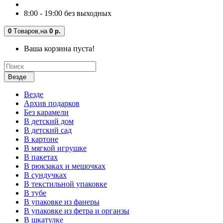
8:00 - 19:00 без выходных
0
Tоваров,
на
0 р.
Ваша корзина пуста!
Везде
Везде
Архив подарков
Без карамели
В детский дом
В детский сад
В картоне
В мягкой игрушке
В пакетах
В рюкзаках и мешочках
В сундучках
В текстильной упаковке
В тубе
В упаковке из фанеры
В упаковке из фетра и органзы
В шкатулке