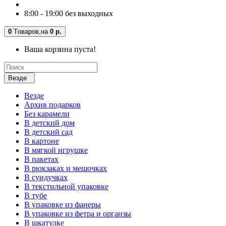
8:00 - 19:00 без выходных
0
Tоваров,
на
0 р.
Ваша корзина пуста!
Везде
Везде
Архив подарков
Без карамели
В детский дом
В детский сад
В картоне
В мягкой игрушке
В пакетах
В рюкзаках и мешочках
В сундучках
В текстильной упаковке
В тубе
В упаковке из фанеры
В упаковке из фетра и органзы
В шкатулке