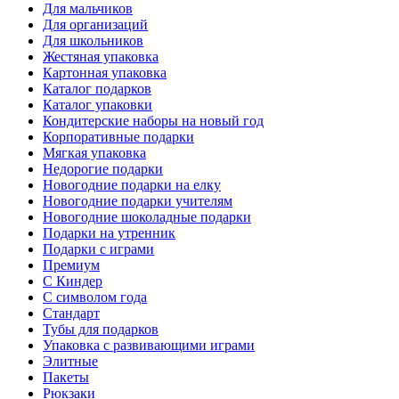
Для мальчиков
Для организаций
Для школьников
Жестяная упаковка
Картонная упаковка
Каталог подарков
Каталог упаковки
Кондитерские наборы на новый год
Корпоративные подарки
Мягкая упаковка
Недорогие подарки
Новогодние подарки на елку
Новогодние подарки учителям
Новогодние шоколадные подарки
Подарки на утренник
Подарки с играми
Премиум
С Киндер
С символом года
Стандарт
Тубы для подарков
Упаковка с развивающими играми
Элитные
Пакеты
Рюкзаки