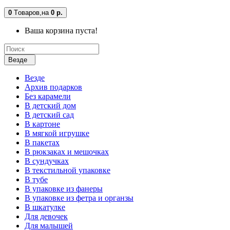
0
Tоваров,
на
0 р.
Ваша корзина пуста!
Везде
Везде
Архив подарков
Без карамели
В детский дом
В детский сад
В картоне
В мягкой игрушке
В пакетах
В рюкзаках и мешочках
В сундучках
В текстильной упаковке
В тубе
В упаковке из фанеры
В упаковке из фетра и органзы
В шкатулке
Для девочек
Для малышей