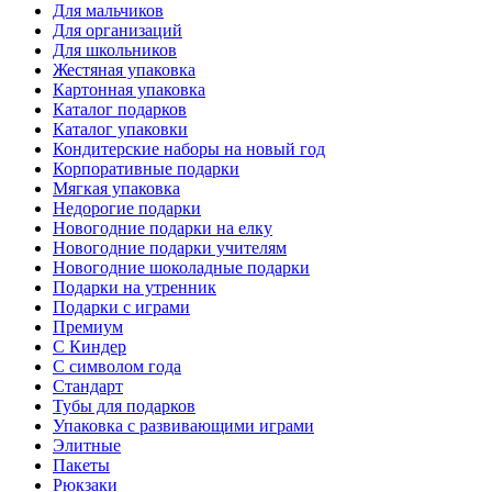
Для мальчиков
Для организаций
Для школьников
Жестяная упаковка
Картонная упаковка
Каталог подарков
Каталог упаковки
Кондитерские наборы на новый год
Корпоративные подарки
Мягкая упаковка
Недорогие подарки
Новогодние подарки на елку
Новогодние подарки учителям
Новогодние шоколадные подарки
Подарки на утренник
Подарки с играми
Премиум
С Киндер
С символом года
Стандарт
Тубы для подарков
Упаковка с развивающими играми
Элитные
Пакеты
Рюкзаки