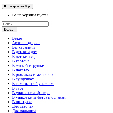
0
Tоваров,
на
0 р.
Ваша корзина пуста!
Везде
Везде
Архив подарков
Без карамели
В детский дом
В детский сад
В картоне
В мягкой игрушке
В пакетах
В рюкзаках и мешочках
В сундучках
В текстильной упаковке
В тубе
В упаковке из фанеры
В упаковке из фетра и органзы
В шкатулке
Для девочек
Для малышей