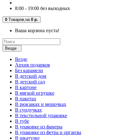
8:00 - 19:00 без выходных
0
Tоваров,
на
0 р.
Ваша корзина пуста!
Везде
Везде
Архив подарков
Без карамели
В детский дом
В детский сад
В картоне
В мягкой игрушке
В пакетах
В рюкзаках и мешочках
В сундучках
В текстильной упаковке
В тубе
В упаковке из фанеры
В упаковке из фетра и органзы
В шкатулке