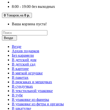
8:00 - 19:00 без выходных
0
Tоваров,
на
0 р.
Ваша корзина пуста!
Везде
Везде
Архив подарков
Без карамели
В детский дом
В детский сад
В картоне
В мягкой игрушке
В пакетах
В рюкзаках и мешочках
В сундучках
В текстильной упаковке
В тубе
В упаковке из фанеры
В упаковке из фетра и органзы
В шкатулке