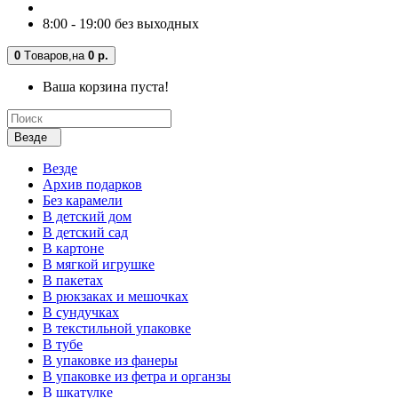
8:00 - 19:00 без выходных
0
Tоваров,
на
0 р.
Ваша корзина пуста!
Везде
Везде
Архив подарков
Без карамели
В детский дом
В детский сад
В картоне
В мягкой игрушке
В пакетах
В рюкзаках и мешочках
В сундучках
В текстильной упаковке
В тубе
В упаковке из фанеры
В упаковке из фетра и органзы
В шкатулке