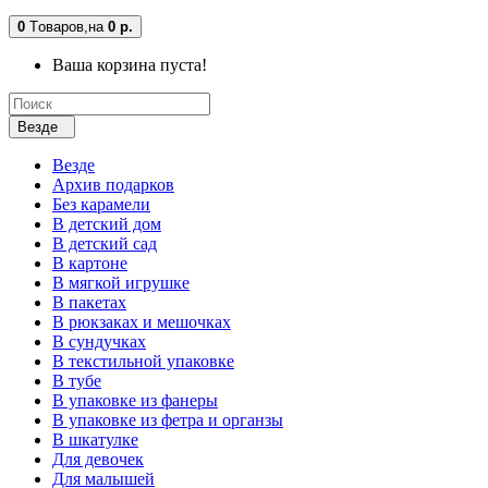
0
Tоваров,
на
0 р.
Ваша корзина пуста!
Везде
Везде
Архив подарков
Без карамели
В детский дом
В детский сад
В картоне
В мягкой игрушке
В пакетах
В рюкзаках и мешочках
В сундучках
В текстильной упаковке
В тубе
В упаковке из фанеры
В упаковке из фетра и органзы
В шкатулке
Для девочек
Для малышей