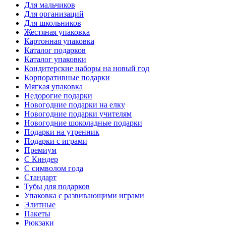
Для мальчиков
Для организаций
Для школьников
Жестяная упаковка
Картонная упаковка
Каталог подарков
Каталог упаковки
Кондитерские наборы на новый год
Корпоративные подарки
Мягкая упаковка
Недорогие подарки
Новогодние подарки на елку
Новогодние подарки учителям
Новогодние шоколадные подарки
Подарки на утренник
Подарки с играми
Премиум
С Киндер
С символом года
Стандарт
Тубы для подарков
Упаковка с развивающими играми
Элитные
Пакеты
Рюкзаки