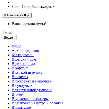
8:00 - 19:00 без выходных
0
Tоваров,
на
0 р.
Ваша корзина пуста!
Везде
Везде
Архив подарков
Без карамели
В детский дом
В детский сад
В картоне
В мягкой игрушке
В пакетах
В рюкзаках и мешочках
В сундучках
В текстильной упаковке
В тубе
В упаковке из фанеры
В упаковке из фетра и органзы
В шкатулке