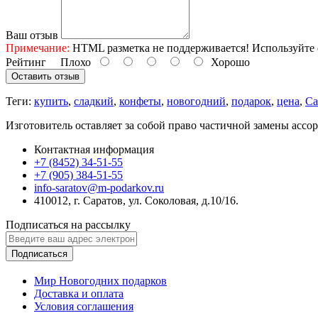
Ваш отзыв
Примечание:
HTML разметка не поддерживается! Используйте 
Рейтинг
Плохо
Хорошо
Оставить отзыв
Теги:
купить
,
сладкий
,
конфеты
,
новогодний
,
подарок
,
цена
,
Са
Изготовитель оставляет за собой право частичной замены ассо
Контактная информация
+7 (8452) 34-51-55
+7 (905) 384-51-55
info-saratov@m-podarkov.ru
410012, г. Саратов, ул. Соколовая, д.10/16.
Подписаться на рассылку
Подписаться
Мир Новогодних подарков
Доставка и оплата
Условия соглашения