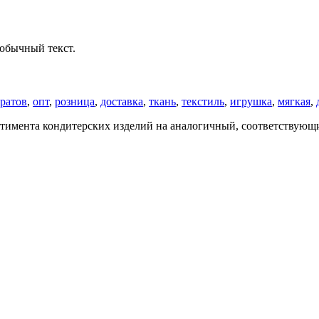
обычный текст.
ратов
,
опт
,
розница
,
доставка
,
ткань
,
текстиль
,
игрушка
,
мягкая
,
ртимента кондитерских изделий на аналогичный, соответствующий