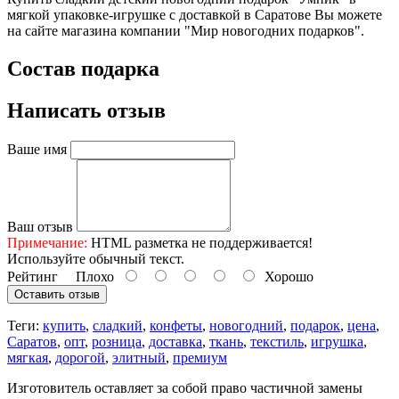
мягкой упаковке-игрушке с доставкой в Саратове Вы можете
на сайте магазина компании "Мир новогодних подарков".
Состав подарка
Написать отзыв
Ваше имя
Ваш отзыв
Примечание:
HTML разметка не поддерживается!
Используйте обычный текст.
Рейтинг
Плохо
Хорошо
Оставить отзыв
Теги:
купить
,
сладкий
,
конфеты
,
новогодний
,
подарок
,
цена
,
Саратов
,
опт
,
розница
,
доставка
,
ткань
,
текстиль
,
игрушка
,
мягкая
,
дорогой
,
элитный
,
премиум
Изготовитель оставляет за собой право частичной замены