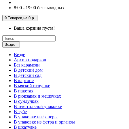
8:00 - 19:00 без выходных
0
Tоваров,
на
0 р.
Ваша корзина пуста!
Везде
Везде
Архив подарков
Без карамели
В детский дом
В детский сад
В картоне
В мягкой игрушке
В пакетах
В рюкзаках и мешочках
В сундучках
В текстильной упаковке
В тубе
В упаковке из фанеры
В упаковке из фетра и органзы
В шкатулке