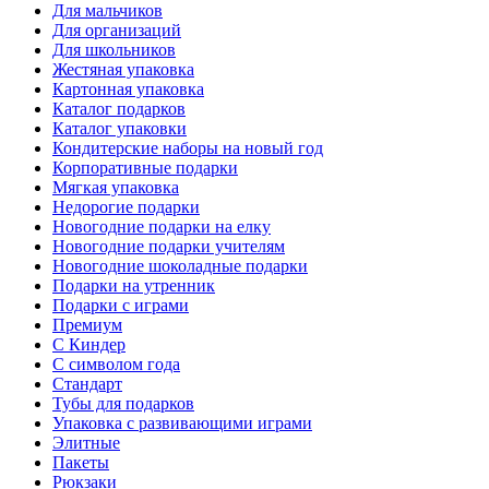
Для мальчиков
Для организаций
Для школьников
Жестяная упаковка
Картонная упаковка
Каталог подарков
Каталог упаковки
Кондитерские наборы на новый год
Корпоративные подарки
Мягкая упаковка
Недорогие подарки
Новогодние подарки на елку
Новогодние подарки учителям
Новогодние шоколадные подарки
Подарки на утренник
Подарки с играми
Премиум
С Киндер
С символом года
Стандарт
Тубы для подарков
Упаковка с развивающими играми
Элитные
Пакеты
Рюкзаки