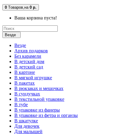
0
Tоваров,
на
0 р.
Ваша корзина пуста!
Везде
Везде
Архив подарков
Без карамели
В детский дом
В детский сад
В картоне
В мягкой игрушке
В пакетах
В рюкзаках и мешочках
В сундучках
В текстильной упаковке
В тубе
В упаковке из фанеры
В упаковке из фетра и органзы
В шкатулке
Для девочек
Для малышей