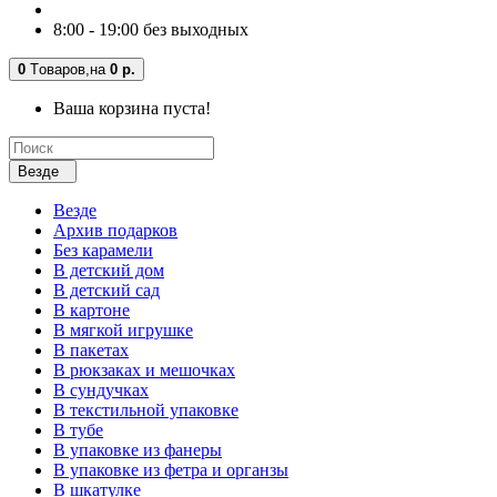
8:00 - 19:00 без выходных
0
Tоваров,
на
0 р.
Ваша корзина пуста!
Везде
Везде
Архив подарков
Без карамели
В детский дом
В детский сад
В картоне
В мягкой игрушке
В пакетах
В рюкзаках и мешочках
В сундучках
В текстильной упаковке
В тубе
В упаковке из фанеры
В упаковке из фетра и органзы
В шкатулке