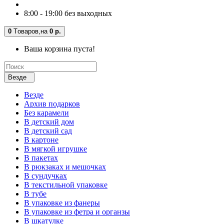
8:00 - 19:00 без выходных
0
Tоваров,
на
0 р.
Ваша корзина пуста!
Везде
Везде
Архив подарков
Без карамели
В детский дом
В детский сад
В картоне
В мягкой игрушке
В пакетах
В рюкзаках и мешочках
В сундучках
В текстильной упаковке
В тубе
В упаковке из фанеры
В упаковке из фетра и органзы
В шкатулке