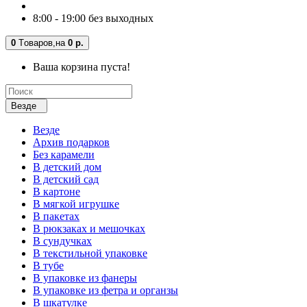
8:00 - 19:00 без выходных
0
Tоваров,
на
0 р.
Ваша корзина пуста!
Везде
Везде
Архив подарков
Без карамели
В детский дом
В детский сад
В картоне
В мягкой игрушке
В пакетах
В рюкзаках и мешочках
В сундучках
В текстильной упаковке
В тубе
В упаковке из фанеры
В упаковке из фетра и органзы
В шкатулке