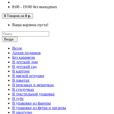
8:00 - 19:00 без выходных
0
Tоваров,
на
0 р.
Ваша корзина пуста!
Везде
Везде
Архив подарков
Без карамели
В детский дом
В детский сад
В картоне
В мягкой игрушке
В пакетах
В рюкзаках и мешочках
В сундучках
В текстильной упаковке
В тубе
В упаковке из фанеры
В упаковке из фетра и органзы
В шкатулке