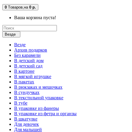
0
Tоваров,
на
0 р.
Ваша корзина пуста!
Везде
Везде
Архив подарков
Без карамели
В детский дом
В детский сад
В картоне
В мягкой игрушке
В пакетах
В рюкзаках и мешочках
В сундучках
В текстильной упаковке
В тубе
В упаковке из фанеры
В упаковке из фетра и органзы
В шкатулке
Для девочек
Для малышей