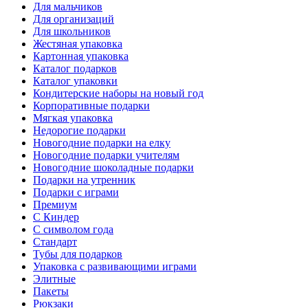
Для мальчиков
Для организаций
Для школьников
Жестяная упаковка
Картонная упаковка
Каталог подарков
Каталог упаковки
Кондитерские наборы на новый год
Корпоративные подарки
Мягкая упаковка
Недорогие подарки
Новогодние подарки на елку
Новогодние подарки учителям
Новогодние шоколадные подарки
Подарки на утренник
Подарки с играми
Премиум
С Киндер
С символом года
Стандарт
Тубы для подарков
Упаковка с развивающими играми
Элитные
Пакеты
Рюкзаки